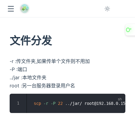
〇°
文件分发
-r :传文件夹,如果传单个文件则不用加
-P :端口
../jar :本地文件夹
root :另一台服务器登录用户名
ow
scp
-r
-P
22
..