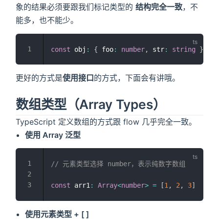
象的结果必须要跟我们标记类型的
结构完全一致
，不
能多，也不能少。
const
 obj
:
{
 foo
:
number
,
 str
:
string
}
=
{
更好的方式是
使用接口
的方式，下面会有讲哦。
数组类型（Array Types）
TypeScript 定义数组的方式跟 flow 几乎完全一致。
使用 Array 泛型
// 元素类型选择 number，表示纯数字数组
const
 arr1
:
Array
<
number
>
=
[
1
,
2
,
3
]
使用元素类型 + [ ]