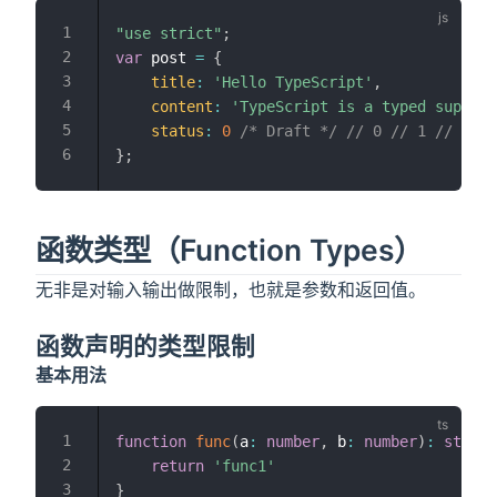
"use strict"
;
var
 post 
=
{
title
:
'Hello TypeScript'
,
content
:
'TypeScript is a typed superse
status
:
0
/* Draft */
// 0 // 1 // 2
}
;
函数类型（Function Types）
无非是对输入输出做限制，也就是参数和返回值。
函数声明的类型限制
基本用法
function
func
(
a
:
number
,
 b
:
number
)
:
string
return
'func1'
}