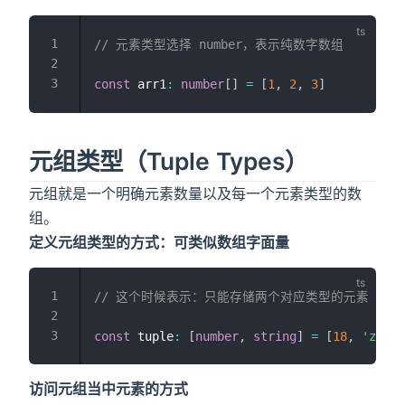
// 元素类型选择 number，表示纯数字数组
const
 arr1
:
number
[
]
=
[
1
,
2
,
3
]
元组类型（Tuple Types）
元组就是一个明确元素数量以及每一个元素类型的数
组。
定义元组类型的方式：可类似数组字面量
// 这个时候表示：只能存储两个对应类型的元素
const
 tuple
:
[
number
,
string
]
=
[
18
,
'zhang
访问元组当中元素的方式