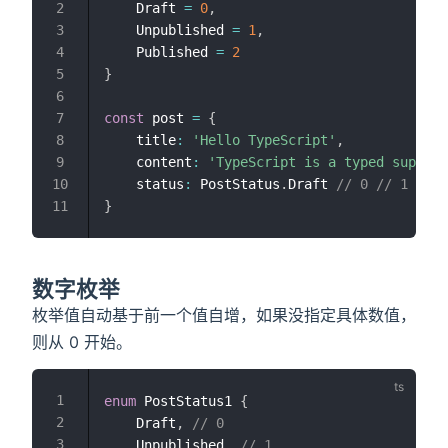
    Draft 
=
0
,
    Unpublished 
=
1
,
    Published 
=
2
}
const
 post 
=
{
    title
:
'Hello TypeScript'
,
    content
:
'TypeScript is a typed superse
    status
:
 PostStatus
.
Draft 
// 0 // 1 // 2
}
数字枚举
枚举值自动基于前一个值自增，如果没指定具体数值，
则从 0 开始。
enum
 PostStatus1 
{
    Draft
,
// 0
    Unpublished
,
// 1