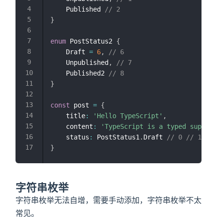
    Published 
// 2
}
enum
 PostStatus2 
{
    Draft 
=
6
,
// 6
    Unpublished
,
// 7
    Published2 
// 8
}
const
 post 
=
{
    title
:
'Hello TypeScript'
,
    content
:
'TypeScript is a typed superse
    status
:
 PostStatus1
.
Draft 
// 0 // 1 // 
}
字符串枚举
字符串枚举无法自增，需要手动添加，字符串枚举不太
常见。