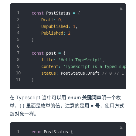
const
 PostStatus 
=
{
Draft
:
0
,
Unpublished
:
1
,
Published
:
2
}
const
 post 
=
{
title
:
'Hello TypeScript'
,
content
:
'TypeScript is a typed superse
status
:
 PostStatus
.
Draft 
// 0 // 1 // 2
}
在 Typescript 当中可以用
enum 关键词
声明一个枚
举，{ } 里面是枚举的值，注意的是
用 = 号
，使用方式
跟对象一样。
enum
 PostStatus 
{