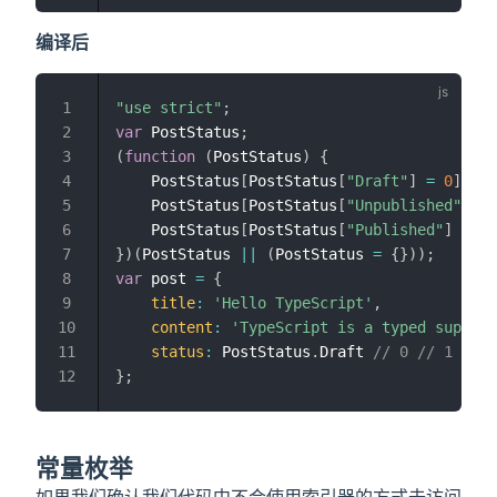
编译后
"use strict"
;
var
 PostStatus
;
(
function
(
PostStatus
)
{
    PostStatus
[
PostStatus
[
"Draft"
]
=
0
]
=
"
    PostStatus
[
PostStatus
[
"Unpublished"
]
=
    PostStatus
[
PostStatus
[
"Published"
]
=
2
]
}
)
(
PostStatus 
||
(
PostStatus 
=
{
}
)
)
;
var
 post 
=
{
title
:
'Hello TypeScript'
,
content
:
'TypeScript is a typed superse
status
:
 PostStatus
.
Draft 
// 0 // 1 // 2
}
;
常量枚举
如果我们确认我们代码中不会使用索引器的方式去访问