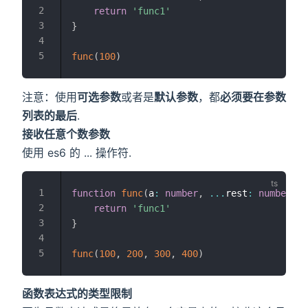
return
'func1'
}
func
(
100
)
注意：使用
可选参数
或者是
默认参数
，都
必须要在参数
列表的最后
.
接收任意个数参数
使用 es6 的 ... 操作符.
function
func
(
a
:
number
,
...
rest
:
number
[
]
)
return
'func1'
}
func
(
100
,
200
,
300
,
400
)
函数表达式的类型限制