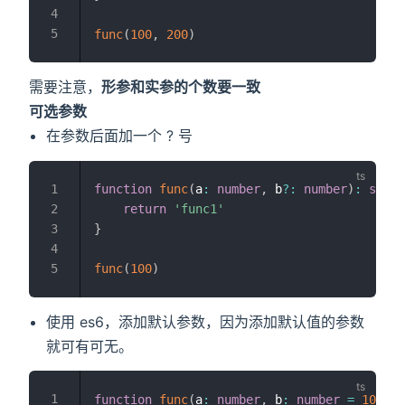
func
(
100
,
200
)
需要注意，
形参和实参的个数要一致
可选参数
在参数后面加一个 ? 号
function
func
(
a
:
number
,
 b
?
:
number
)
:
strin
return
'func1'
}
func
(
100
)
使用 es6，添加默认参数，因为添加默认值的参数
就可有可无。
function
func
(
a
:
number
,
 b
:
number
=
10
)
:
s