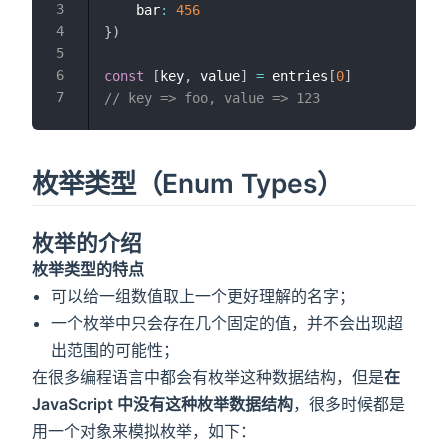
    bar
:
456
}
)
const
[
key
,
 value
]
=
 entries
[
0
]
// key => foo, value => 123
枚举类型（Enum Types）
枚举的介绍
枚举类型的特点
可以给一组数值取上一个更好理解的名字；
一个枚举中只会存在几个固定的值，并不会出现超
出范围的可能性；
在很多编程语言中都会有枚举这种数据结构，但是
在
JavaScript 中没有这种枚举数据结构
，很多时候都是
用一个对象来模拟枚举，如下：