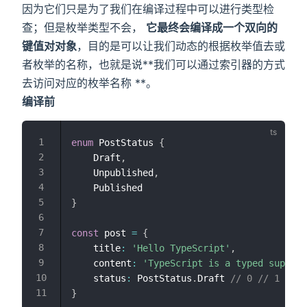
因为它们只是为了我们在编译过程中可以进行类型检
查；但是枚举类型不会，
它最终会编译成一个双向的
键值对对象
，目的是可以让我们动态的根据枚举值去或
者枚举的名称，也就是说**我们可以通过索引器的方式
去访问对应的枚举名称 **。
编译前
enum
 PostStatus 
{
    Draft
,
    Unpublished
,
}
const
 post 
=
{
    title
:
'Hello TypeScript'
,
    content
:
'TypeScript is a typed superse
    status
:
 PostStatus
.
Draft 
// 0 // 1 // 2
}