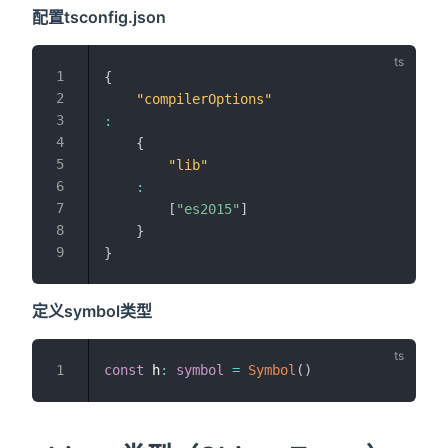
配置tsconfig.json
{
"compilerOptions"
:
{
"lib"
:
[
"es2015"
]
}
}
定义symbol类型
const
 h
:
symbol
=
Symbol
(
)