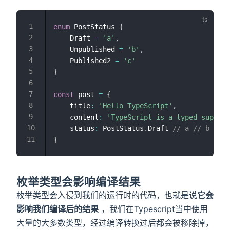
enum
 PostStatus 
{
    Draft 
=
'a'
,
    Unpublished 
=
'b'
,
    Published2 
=
'c'
}
const
 post 
=
{
    title
:
'Hello TypeScript'
,
    content
:
'TypeScript is a typed superse
    status
:
 PostStatus
.
Draft 
// a // b // c
}
枚举类型会影响编译结果
枚举类型会入侵到我们的运行时的代码，也就是说
它会
影响我们编译后的结果
，我们在Typescript当中使用
大量的大多数类型，经过编译转换过后都会被移除掉，