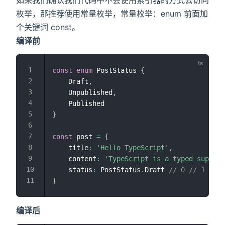
枚举，那推荐使用常量枚举，常量枚举：enum 前面加
个关键词 const。
编译前
const
enum
 PostStatus 
{
    Draft
,
    Unpublished
,
}
const
 post 
=
{
    title
:
'Hello TypeScript'
,
    content
:
'TypeScript is a typed superse
    status
:
 PostStatus
.
Draft 
// 0 // 1 // 2
}
编译后