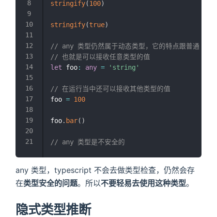
stringify
(
100
)
stringify
(
true
)
// any 类型仍然属于动态类型，它的特点跟普通 Java
// 也就是可以接收任意类型的值
let
 foo
:
any
=
'string'
// 在运行当中还可以接收其他类型的值
foo 
=
100
foo
.
bar
(
)
// any 类型是不安全的
any 类型，typescript 不会去做类型检查，仍然会存
在
类型安全的问题
。所以
不要轻易去使用这种类型
。
隐式类型推断