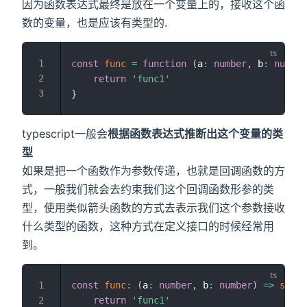
因为函数表达式最终是放在一个变量上的，接收这个函
数的变量，也是应该有类型的.
const
func
=
function
(
a
:
number
,
 b
:
number
return
'func1'
}
typescript一般会
根据函数表达式推断出这个变量的类
型
如果是把一个函数作为参数传递，也就是回调函数的方
式，一般我们就会去约束我们这个回调函数形参的类
型，使用类似箭头函数的方式去表示我们这个参数接收
什么类型的函数，这种方式在定义接口的时候经常用
到。
const
func
:
(
a
:
number
,
 b
:
number
)
=>
strin
return
'func1'