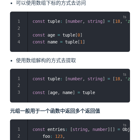
可以使用数组下标的方式去访问
const
 tuple
:
[
number
,
string
]
=
[
18
,
'zhang
const
 age 
=
 tuple
[
0
]
const
 name 
=
 tuple
[
1
]
使用数组解构的方式去提取
const
 tuple
:
[
number
,
string
]
=
[
18
,
'zhang
const
[
age
,
 name
]
=
元组一般用于一个函数中返回多个返回值
const
 entries
:
[
string
,
number
]
[
]
=
 Object
.
    foo
:
123
,