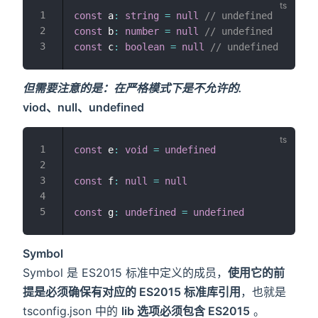
const
 a
:
string
=
null
// undefined
const
 b
:
number
=
null
// undefined
const
 c
:
boolean
=
null
// undefined
但需要注意的是：在严格模式下是不允许的.
viod、null、undefined
const
 e
:
void
=
undefined
const
 f
:
null
=
null
const
 g
:
undefined
=
undefined
Symbol
Symbol 是 ES2015 标准中定义的成员，
使用它的前
提是必须确保有对应的 ES2015 标准库引用
，也就是
tsconfig.json 中的
lib 选项必须包含 ES2015
。