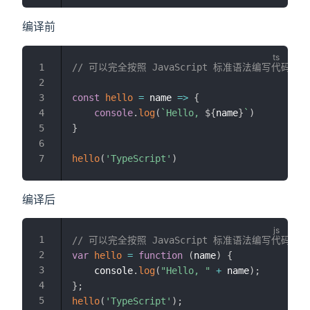
编译前
// 可以完全按照 JavaScript 标准语法编写代码
const
hello
=
 name 
=>
{
console
.
log
(
`
Hello, 
${
name
}
`
)
}
hello
(
'TypeScript'
)
编译后
// 可以完全按照 JavaScript 标准语法编写代码
var
hello
=
function
(
name
)
{
    console
.
log
(
"Hello, "
+
 name
)
;
}
;
hello
(
'TypeScript'
)
;