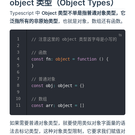
object 类型（Object Types）
Typescript 中
Object 类型不单是指普通对象类型，它
泛指所有的非原始类型
，也就是对象，数组还有函数。
// 注意这里的 object 类型首字母是小写的
// 函数
const
 fn
:
object
=
function
(
)
{
}
// 普通对象
const
 obj
:
 object 
=
{
}
// 数组
const
 arr
:
 object 
=
[
]
如果需要普通对象类型，就要使用类似对象字面量的语
法去标记类型，这种对象类型限制，它要求我们赋值对