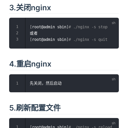
3.关闭nginx
[
root@admin sbin
]
# ./nginx -s stop
[
root@admin sbin
]
# ./nginx -s quit
4.重启nginx
5.刷新配置文件
[
root@admin sbin
]
# ./nginx -s reload