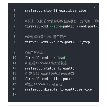
systemctl stop firewalld.service

#不过，关闭防火墙会导致服务器有一定风险，所以建
firewall-cmd 
--zone
=
public --add-port
=
8089
/
#查询端口号8089 是否开启：
firewall-cmd --query-port
=
8089
/tcp

#重启防火墙：
firewall-cmd 
--reload
# 查看firewall防火墙状态
# 查看firewall防火墙开放端口
#禁止firewall开机启动 
systemctl disable firewalld.service
