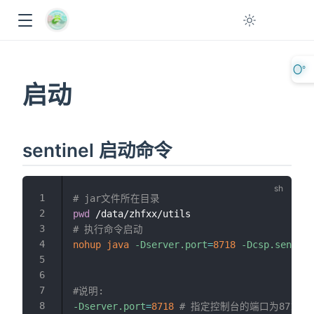
〇°
启动
sentinel 启动命令
# jar文件所在目录
pwd
ow
# 执行命令启动
nohup
java
-Dserver.port
=
8718
-Dcsp.sentine
#说明:
-Dserver.port
=
8718
# 指定控制台的端口为8718