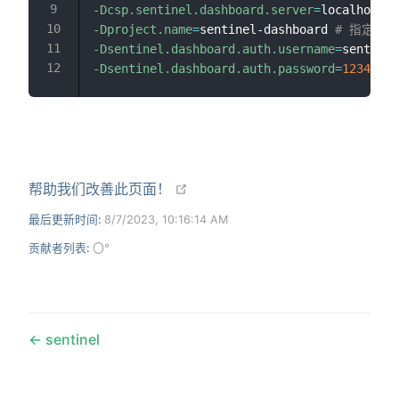
-Dcsp.sentinel.dashboard.server
=
localhost:8
-Dproject.name
=
sentinel-dashboard 
# 指定实
-Dsentinel.dashboard.auth.username
=
sentinel
-Dsentinel.dashboard.auth.password
=
123456
open in new window
帮助我们改善此页面！
最后更新时间:
8/7/2023, 10:16:14 AM
贡献者列表:
〇°
sentinel