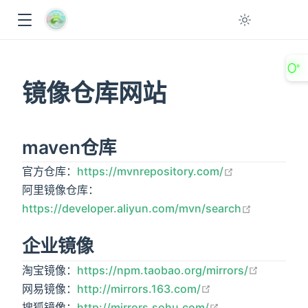
〇°
镜像仓库网站
maven仓库
open in new 
官方仓库：
https://mvnrepository.com/
阿里镜像仓库：
open in n
https://developer.aliyun.com/mvn/search
ow
企业镜像
open in 
淘宝镜像：
https://npm.taobao.org/mirrors/
open in new wind
网易镜像：
http://mirrors.163.com/
open in new wi
搜狐镜像：
http://mirrors.sohu.com/