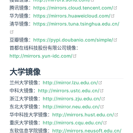
open i
腾讯镜像：
https://mirrors.cloud.tencent.com/
open in
华为镜像：
https://mirrors.huaweicloud.com/
清华镜像：
https://mirrors.tuna.tsinghua.edu.cn/
open in new window
open i
豆瓣镜像：
https://pypi.doubanio.com/simple/
首都在线科技股份有限公司镜像：
open in new window
http://mirrors.yun-idc.com/
大学镜像
open in new
兰州大学镜像：
http://mirror.lzu.edu.cn/
open in new
中科大镜像：
http://mirrors.ustc.edu.cn/
open in ne
浙江大学镜像：
http://mirrors.zju.edu.cn/
open in new
东北大学镜像：
http://mirror.neu.edu.cn/
open 
华中科技大学镜像：
http://mirrors.hust.edu.cn/
open in ne
重庆大学镜像：
http://mirrors.cqu.edu.cn/
东软信息学院镜像：
http://mirrors.neusoft.edu.cn/