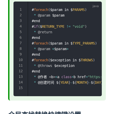
#
foreach
(
$param in $
PARAMS
)
*
@param
 $param

#end

#
if
(
$
RETURN_TYPE
!=
"void"
)
*
@return
#end

#
foreach
(
$param in $
TYPE_PARAMS
)
*
@param
<
$param
>
#end

#
foreach
(
$exception in $
THROWS
)
*
@throws
 $exception

#end

*
 @作者 
<
b
>
<
a 
class
=
b href
=
"https://lin
*
 @创建时间 $
{
YEAR
}
-
$
{
MONTH
}
-
$
{
DAY
}
 $
{
TI