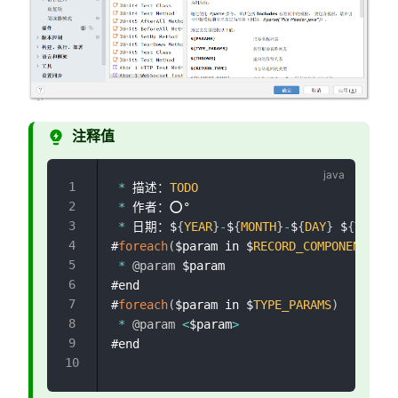
注释值
*
 描述：
TODO
*
 作者：⭕°

*
 日期：$
{
YEAR
}
-
$
{
MONTH
}
-
$
{
DAY
}
 $
{
TIME
}
#
foreach
(
$param in $
RECORD_COMPONENTS
)
*
@param
 $param

#end

#
foreach
(
$param in $
TYPE_PARAMS
)
*
@param
<
$param
>
#end
