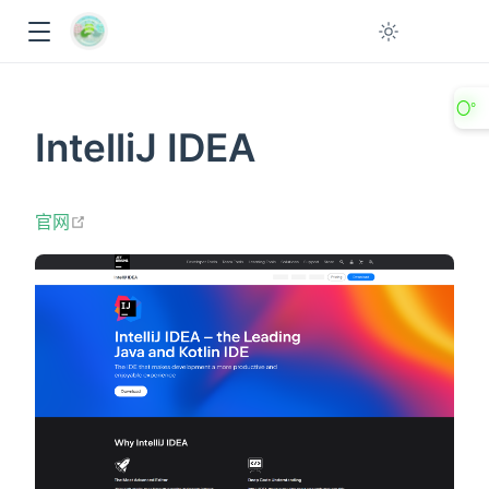
〇°
IntelliJ IDEA
open in new window
官网
ow