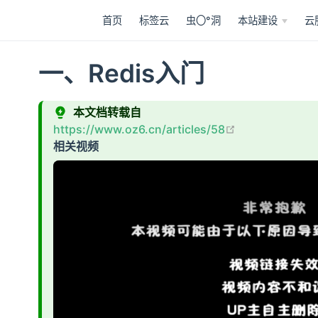
首页
标签云
虫〇°洞
本站建设
云
一、Redis入门
本文档转载自
open in new w
https://www.oz6.cn/articles/58
相关视频
A
B
i
l
i
B
i
l
i
v
i
d