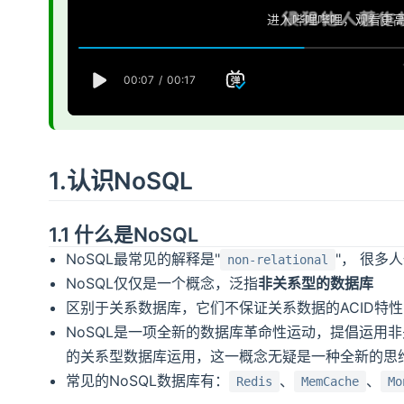
e
o
1.认识NoSQL
1.1 什么是NoSQL
NoSQL最常见的解释是"
"， 很多
non-relational
NoSQL仅仅是一个概念，泛指
非关系型的数据库
区别于关系数据库，它们不保证关系数据的ACID特性
NoSQL是一项全新的数据库革命性运动，提倡运用
的关系型数据库运用，这一概念无疑是一种全新的思
常见的NoSQL数据库有：
、
、
Redis
MemCache
Mo