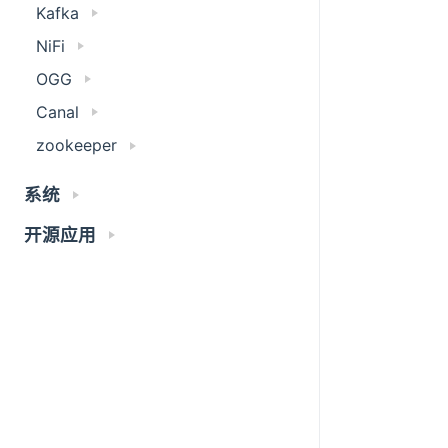
Kafka
NiFi
OGG
Canal
zookeeper
系统
开源应用