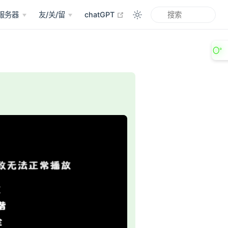
open in new window
服务器
友/关/留
chatGPT
〇°
indow