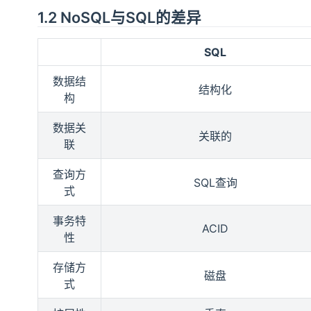
1.2 NoSQL与SQL的差异
SQL
数据结
结构化
构
数据关
关联的
联
查询方
SQL查询
式
事务特
ACID
性
存储方
磁盘
式