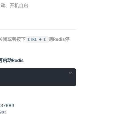
启动
、
开机自启
关闭或者按下
则Redis停
CTRL + C
启动Redis
983