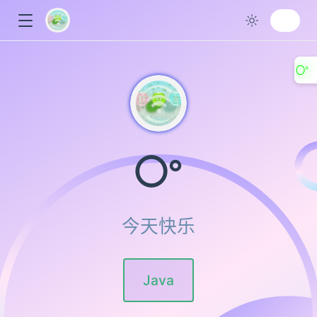
〇°
〇°
ow
今天快乐
Java