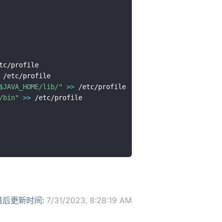
tc/profile 

 /etc/profile

$JAVA_HOME
/lib/"
>>
 /etc/profile

/bin"
>>
 /etc/profile

最后更新时间:
7/31/2023, 8:28:19 AM