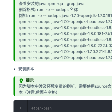
查看安装的java rpm -qa | grep java
删除格式: rpm -e --nodeps 名称
例如: rpm -e --nodeps java-1.7.0-openjdk-1.7.0.191
rpm -e --nodeps java-1.7.0-openjdk-headless-1.7.0
rpm -e --nodeps java-1.8.0-openjdk-headless-1.8.
rpm -e --nodeps java-1.8.0-openjdk-1.8.0.181-7.b
rpm -e --nodeps java-1.8.0-openjdk-headless-1.8
rpm -e --nodeps java-1.8.0-openjdk-1.8.0.222.b03
rpm -e --nodeps java-1.7.0-openjdk-1.7.0.221-2.6.1
rpm -e --nodeps java-1.7.0-openjdk-headless-1.7.0
安装脚本
提示
因为脚本中涉及环境变量的刷新，需要使用source命令或者
本（注意.后面有空格）
#!bin/bash