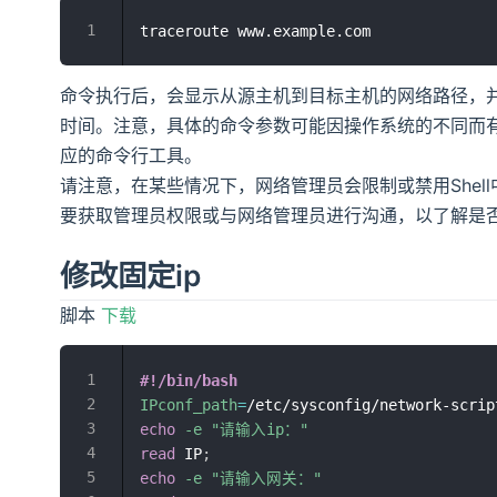
命令执行后，会显示从源主机到目标主机的网络路径，并输
时间。注意，具体的命令参数可能因操作系统的不同而
应的命令行工具。
请注意，在某些情况下，网络管理员会限制或禁用Shell
要获取管理员权限或与网络管理员进行沟通，以了解是
修改固定ip
脚本
下载
#!/bin/bash
IPconf_path
=
echo
-e
"请输入ip："
read
 IP
;
echo
-e
"请输入网关："