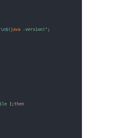
为
\n
$(
java
-version
)
"
;
ile
]
;
then