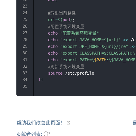
#取出当前路径
url
=
$(
pwd
)
;
#配置系统环境变量
echo
"配置系统环境变量"
echo
"export JAVA_HOME=
${url}
"
>>
 /e
echo
"export JRE_HOME=
${url}
/jre"
>>
echo
"export CLASSPATH=$:CLASSPATH:\
echo
"export PATH=\
$PATH
:\
$JAVA_HOME
#刷新系统环境变量
source
fi
open in new window
帮助我们改善此页面！
贡献者列表:
〇°