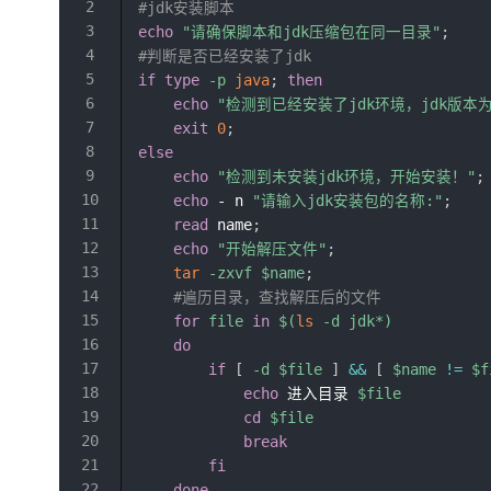
#jdk安装脚本
echo
"请确保脚本和jdk压缩包在同一目录"
;
#判断是否已经安装了jdk
if
type
-p
java
;
then
echo
"检测到已经安装了jdk环境，jdk版本
exit
0
;
else
echo
"检测到未安装jdk环境，开始安装！"
;
echo
 - n 
"请输入jdk安装包的名称:"
;
read
 name
;
echo
"开始解压文件"
;
tar
-zxvf
$name
;
#遍历目录，查找解压后的文件
for
file
in
$(
ls
-d
 jdk*
)
do
if
[
-d
$file
]
&&
[
$name
!=
$f
echo
 进入目录 
$file
cd
$file
break
fi
done