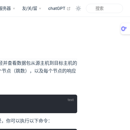
open in new window
服务器
友/关/留
chatGPT
〇°
径并查看数据包从源主机到目标主机的
个节点（跳数），以及每个节点的响应
络路径，你可以执行以下命令：