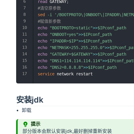
read
 GATEWAY
;
#清空原参数
sed
-i
'/BOOTPROTO\|ONBOOT\|IPADDR\|NETM
#赋值新参数
echo
"BOOTPROTO=static"
>>
$IPconf_path
echo
"ONBOOT=yes"
>>
$IPconf_path
echo
"IPADDR=
$IP
"
>>
$IPconf_path
echo
"NETMASK=255.255.255.0"
>>
$IPconf_pa
echo
"GATEWAY=
$GATEWAY
"
>>
$IPconf_path
echo
"DNS1=114.114.114.114"
>>
$IPconf_pat
echo
"DNS2=8.8.8.8"
>>
$IPconf_path
service
安装jdk
卸载
提示
部分版本会默认安装jdk,最好删掉重新安装