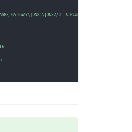
ASK\|GATEWAY\|DNS1\|DNS2/d'
$IPconf_path
th
h