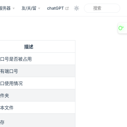
open in new window
服务器
友/关/留
chatGPT
〇°
描述
口号是否被占用
有端口号
口使用情况
件夹
本文件
存