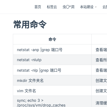
首页
标签云
虫〇°洞
本站建设
云
常用命令
命令
netstat -anp |grep 端口号
查看端
netstat -nlutp
查看所
netstat -nlp |grep 端口号
查看端
mkdir 文件夹名
创建文
vim 文件名
创建文
sync; echo 3 >
清理缓
/proc/sys/vm/drop_caches