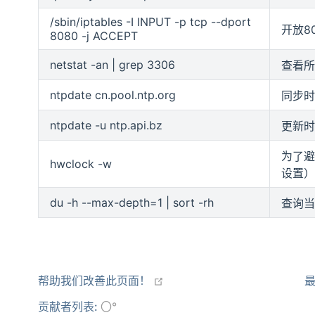
/sbin/iptables -I INPUT -p tcp --dport
开放8
8080 -j ACCEPT
netstat -an | grep 3306
查看所
ntpdate cn.pool.ntp.org
同步时
ntpdate -u ntp.api.bz
更新时
为了避
hwclock -w
设置）
du -h --max-depth=1 | sort -rh
查询当
open in new window
帮助我们改善此页面！
最
贡献者列表:
〇°