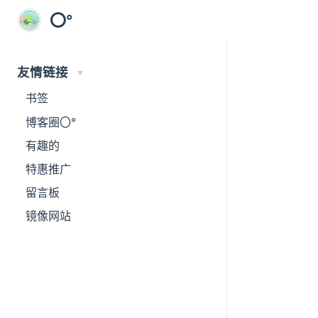
⭕°
友情链接
书签
博客圈〇°
有趣的
特惠推广
留言板
镜像网站